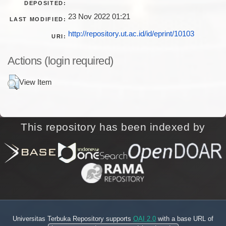
DEPOSITED:
23 Nov 2022 01:21
LAST MODIFIED:
http://repository.ut.ac.id/id/eprint/10103
URI:
Actions (login required)
View Item
This repository has been indexed by
Universitas Terbuka Repository supports
OAI 2.0
with a base URL of