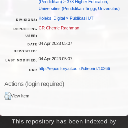
(Pendidikan) > 378 Higher Education,
Universities (Pendidikan Tinggi, Unversitas)
Koleksi Digital > Publikasi UT
DIVISIONS:
CR Cherrie Rachman
DEPOSITING
USER:
04 Apr 2023 05:07
DATE
DEPOSITED:
04 Apr 2023 05:07
LAST MODIFIED:
http://repository.ut.ac.id/id/eprint/10266
URI:
Actions (login required)
View Item
This repository has been indexed by