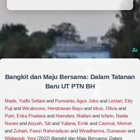
Bangkit dan Maju Bersama: Dalam Tatanan
Baru UT PTN BH
Made, Yudhi Setiani
and
Purwanto, Agus Joko
and
Lestari, Etty
Puji
and
Wicaksono, Hendrawan Bayu
and
Idrus, Olivia
and
Putri, Erika Pradana
and
Hamdani, Mailani
and
Isfarin, Nadia
Nurani
and
Aisyah, Siti
and
Yuliana, Ernik
and
Casmat, Memet
and
Zuhairi, Fawzi Rahmadiyan
and
Wiradharma, Gunawan
and
Widiastuti, Yeni
(2022)
Bangkit dan Maju Bersama: Dalam