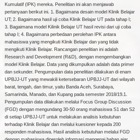
Kumulatif (IPK) mereka. Penelitian ini akan menjawab
pertanyaan berikut ini. 1. Bagaimana desain model Klinik Belajar
UT; 2. Bagaimana hasil uji coba Klinik Belajar UT pada tahap I;
3. Bagaimana model Kilinik Belajar UT hasil revisi dari uji coba
tahap I; 4. Bagaimana perbedaan perolehan IPK antara
mahasiswa yang mengikuti Klinik Belajar dan yang tidak
mengikuti Klinik Belajar. Rancangan penelitian ini adalah
Research and Development (R&D), dengan mengembangkan
model Klinik Belajar. Data yang dikumpulkan adalah data primer
dan sekunder. Pengumpulan data penelitian dilakukan di enam
UPBJJ-UT yang mewakili ketersebaran UPBJJ-UT dari wilayah
barat, tengah, dan timur, yaitu Banda Aceh, Surabaya,
Samarinda, Manado, dan Kupang pada semester 2018/19.1.
Pengumpulan data dilakukan melalui Focus Group Discussion
(FGD) dengan mengundang 30-50 orang mahasiswa S1 dan S2
di setiap UPBJJ-UT untuk melakukan analisis kebutuhan
terhadap Klinik Belajar dan melalui kuesioner kepada 200
responden mahasiswa. Hasil analisis kebutuhan melalui FGD
dengan mahasiswa diperoleh informasi mengenai bahan ajar,