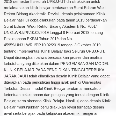
2018 semester II seluruh UPBJJ-UT diinstruksikan untuk
melaksanakan klinik belajar berdasarkan Surat Edaran Wakil
Rektor Bidang Akademik. Revisi I desain pelaksanaan Klinik
Belajar hasil uji coba dilakukan pada tahun 2019 berdasarkan
Surat Edaran Wakil Rektor Bidang Akademik No. 7051/
UN31.WR.I/PP.10.02/2019 tanggal 8 Februari 2019 tentang
Pelaksanaan EKBM Tahun 2019 dan No.
45959/UN31.WR.I/PP.10.02/2019 tanggal 3 Oktober 2019
tentang Implementasi Klinik Belajar bagi Seluruh UPBJJ-UT.
Dapat disimupkan bahwa berdasarkan proses dan analisisi
kebutuhan yang dilakukan dalam PENGEMBANGAN MODEL
KLINIK BELAJAR PADA PENDIDIKAN TINGGI TERBUKA
JARAK JAUH telah dihasilkan desain Klinik Belajar yang dapat
diterapkan pada pendidikan tinggi jarak jauh di Universitas
Terbuka. Desain model Klinik Belajar terutama mencakup
ketentuan pelaksanaan dan petugas yang terkait dengan Klinik
Belajar, serta skenario Klinik Belajar. Hasil uji coba desain Klinik
Belajar menunjukkan perlu dilakukan revisi terhadap desain
awal serta berpijak pada kebijakan akademik mengenai