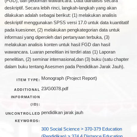
(FGD), dan pedoman wawancara. Data dianalisis secara
deskriptif. Secara lebih rinci, langkah-langkah yang akan
dilakukan adalah sebagai berikut: (1) melakukan analisis
deskriptif menggunakan SPSS versi 17.0 untuk data kuantitatif
pada kuesioner, (2) melakukan pengkategorian data untuk
informasi yang diperoleh dari pertanyaan terbuka, (3)
melakukan analisis konten untuk hasil FGD dan hasil
wawancara. Luaran penelitian ini terdiri atas (1) Laporan
penelitian, (2) seminar internasional,dan (3) buku (satu chapter
dalam buku tentang Asesmen pada Pendidikan Jarak Jauh).
Monograph (Project Report)
ITEM TYPE:
23/G0078.pdf
ADDITIONAL
INFORMATION
(ID):
pendidikan jarak jauh
UNCONTROLLED
KEYWORDS:
300 Social Science > 370-379 Education
(Pendidikan) > 374.4 Distance Education