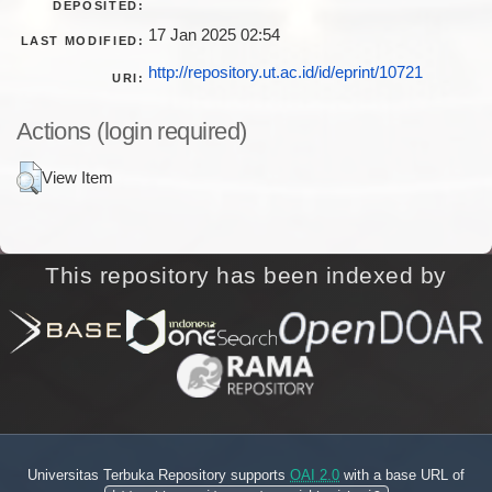
DEPOSITED:
17 Jan 2025 02:54
LAST MODIFIED:
http://repository.ut.ac.id/id/eprint/10721
URI:
Actions (login required)
View Item
This repository has been indexed by
Universitas Terbuka Repository supports
OAI 2.0
with a base URL of