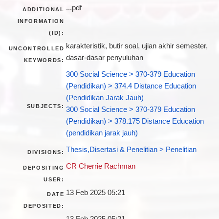
...pdf
ADDITIONAL
INFORMATION
(ID):
karakteristik, butir soal, ujian akhir semester,
UNCONTROLLED
dasar-dasar penyuluhan
KEYWORDS:
300 Social Science > 370-379 Education
(Pendidikan) > 374.4 Distance Education
(Pendidikan Jarak Jauh)
SUBJECTS:
300 Social Science > 370-379 Education
(Pendidikan) > 378.175 Distance Education
(pendidikan jarak jauh)
Thesis,Disertasi & Penelitian > Penelitian
DIVISIONS:
CR Cherrie Rachman
DEPOSITING
USER:
13 Feb 2025 05:21
DATE
DEPOSITED: