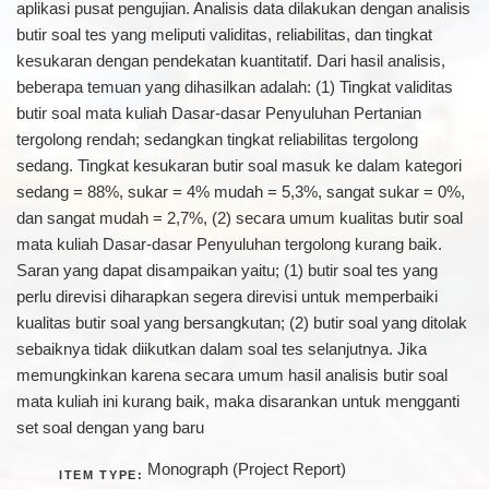
aplikasi pusat pengujian. Analisis data dilakukan dengan analisis
butir soal tes yang meliputi validitas, reliabilitas, dan tingkat
kesukaran dengan pendekatan kuantitatif. Dari hasil analisis,
beberapa temuan yang dihasilkan adalah: (1) Tingkat validitas
butir soal mata kuliah Dasar-dasar Penyuluhan Pertanian
tergolong rendah; sedangkan tingkat reliabilitas tergolong
sedang. Tingkat kesukaran butir soal masuk ke dalam kategori
sedang = 88%, sukar = 4% mudah = 5,3%, sangat sukar = 0%,
dan sangat mudah = 2,7%, (2) secara umum kualitas butir soal
mata kuliah Dasar-dasar Penyuluhan tergolong kurang baik.
Saran yang dapat disampaikan yaitu; (1) butir soal tes yang
perlu direvisi diharapkan segera direvisi untuk memperbaiki
kualitas butir soal yang bersangkutan; (2) butir soal yang ditolak
sebaiknya tidak diikutkan dalam soal tes selanjutnya. Jika
memungkinkan karena secara umum hasil analisis butir soal
mata kuliah ini kurang baik, maka disarankan untuk mengganti
set soal dengan yang baru
Monograph (Project Report)
ITEM TYPE: