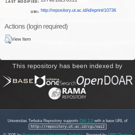
13 Feb 2025 05:21
LAST MODIFIED:
http://repository.ut.ac.id/id/eprint/10736
URI:
Actions (login required)
View Item
This repository has been indexed by
Universitas Terbuka Repository supports
OAI 2.0
with a base URL of
http://repository.ut.ac.id/cgi/oai2
© 2025 by
Perpustakaan Universitas Terbuka
. Powered by
APW Themes