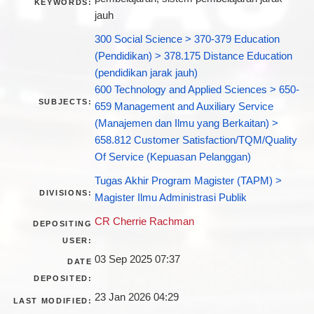
KEYWORDS:
jauh
300 Social Science > 370-379 Education
(Pendidikan) > 378.175 Distance Education
(pendidikan jarak jauh)
600 Technology and Applied Sciences > 650-
SUBJECTS:
659 Management and Auxiliary Service
(Manajemen dan Ilmu yang Berkaitan) >
658.812 Customer Satisfaction/TQM/Quality
Of Service (Kepuasan Pelanggan)
Tugas Akhir Program Magister (TAPM) >
DIVISIONS:
Magister Ilmu Administrasi Publik
CR Cherrie Rachman
DEPOSITING
USER:
03 Sep 2025 07:37
DATE
DEPOSITED:
23 Jan 2026 04:29
LAST MODIFIED: