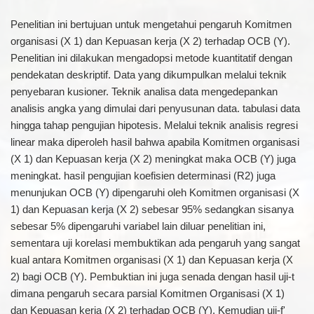
Penelitian ini bertujuan untuk mengetahui pengaruh Komitmen
organisasi (X 1) dan Kepuasan kerja (X 2) terhadap OCB (Y).
Penelitian ini dilakukan mengadopsi metode kuantitatif dengan
pendekatan deskriptif. Data yang dikumpulkan melalui teknik
penyebaran kusioner. Teknik analisa data mengedepankan
analisis angka yang dimulai dari penyusunan data. tabulasi data
hingga tahap pengujian hipotesis. Melalui teknik analisis regresi
linear maka diperoleh hasil bahwa apabila Komitmen organisasi
(X 1) dan Kepuasan kerja (X 2) meningkat maka OCB (Y) juga
meningkat. hasil pengujian koefisien determinasi (R2) juga
menunjukan OCB (Y) dipengaruhi oleh Komitmen organisasi (X
1) dan Kepuasan kerja (X 2) sebesar 95% sedangkan sisanya
sebesar 5% dipengaruhi variabel lain diluar penelitian ini,
sementara uji korelasi membuktikan ada pengaruh yang sangat
kual antara Komitmen organisasi (X 1) dan Kepuasan kerja (X
2) bagi OCB (Y). Pembuktian ini juga senada dengan hasil uji-t
dimana pengaruh secara parsial Komitmen Organisasi (X 1)
dan Kepuasan kerja (X 2) terhadap OCB (Y). Kemudian uji-f'