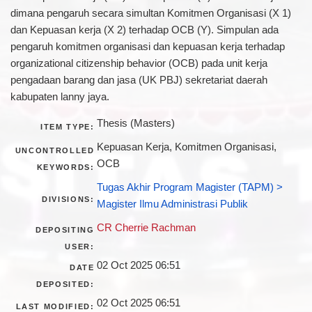
dimana pengaruh secara simultan Komitmen Organisasi (X 1)
dan Kepuasan kerja (X 2) terhadap OCB (Y). Simpulan ada
pengaruh komitmen organisasi dan kepuasan kerja terhadap
organizational citizenship behavior (OCB) pada unit kerja
pengadaan barang dan jasa (UK PBJ) sekretariat daerah
kabupaten lanny jaya.
Thesis (Masters)
ITEM TYPE:
Kepuasan Kerja, Komitmen Organisasi,
UNCONTROLLED
OCB
KEYWORDS:
Tugas Akhir Program Magister (TAPM) >
DIVISIONS:
Magister Ilmu Administrasi Publik
CR Cherrie Rachman
DEPOSITING
USER:
02 Oct 2025 06:51
DATE
DEPOSITED:
02 Oct 2025 06:51
LAST MODIFIED: