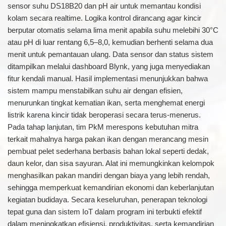
sensor suhu DS18B20 dan pH air untuk memantau kondisi
kolam secara realtime. Logika kontrol dirancang agar kincir
berputar otomatis selama lima menit apabila suhu melebihi 30°C
atau pH di luar rentang 6,5–8,0, kemudian berhenti selama dua
menit untuk pemantauan ulang. Data sensor dan status sistem
ditampilkan melalui dashboard Blynk, yang juga menyediakan
fitur kendali manual. Hasil implementasi menunjukkan bahwa
sistem mampu menstabilkan suhu air dengan efisien,
menurunkan tingkat kematian ikan, serta menghemat energi
listrik karena kincir tidak beroperasi secara terus-menerus.
Pada tahap lanjutan, tim PkM merespons kebutuhan mitra
terkait mahalnya harga pakan ikan dengan merancang mesin
pembuat pelet sederhana berbasis bahan lokal seperti dedak,
daun kelor, dan sisa sayuran. Alat ini memungkinkan kelompok
menghasilkan pakan mandiri dengan biaya yang lebih rendah,
sehingga memperkuat kemandirian ekonomi dan keberlanjutan
kegiatan budidaya. Secara keseluruhan, penerapan teknologi
tepat guna dan sistem IoT dalam program ini terbukti efektif
dalam meningkatkan efisiensi, produktivitas, serta kemandirian