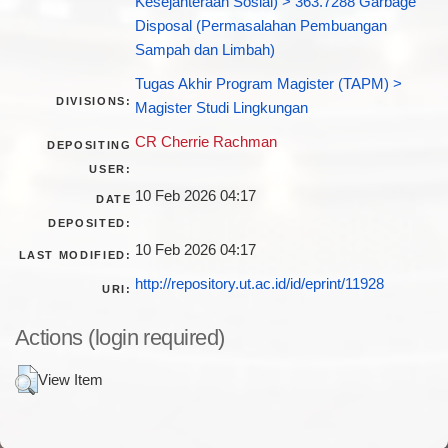
Kesejahteraan Sosial) > 363.7288 Garbage
Disposal (Permasalahan Pembuangan
Sampah dan Limbah)
Tugas Akhir Program Magister (TAPM) >
DIVISIONS:
Magister Studi Lingkungan
CR Cherrie Rachman
DEPOSITING
USER:
10 Feb 2026 04:17
DATE
DEPOSITED:
10 Feb 2026 04:17
LAST MODIFIED:
http://repository.ut.ac.id/id/eprint/11928
URI:
Actions (login required)
View Item