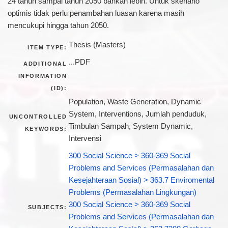
24 tahun sampai tahun 2050 bahkan lebih. Untuk skenario
optimis tidak perlu penambahan luasan karena masih
mencukupi hingga tahun 2050.
Thesis (Masters)
ITEM TYPE:
...PDF
ADDITIONAL
INFORMATION
(ID):
Population, Waste Generation, Dynamic
System, Interventions, Jumlah penduduk,
UNCONTROLLED
Timbulan Sampah, System Dynamic,
KEYWORDS:
Intervensi
300 Social Science > 360-369 Social
Problems and Services (Permasalahan dan
Kesejahteraan Sosial) > 363.7 Enviromental
Problems (Permasalahan Lingkungan)
300 Social Science > 360-369 Social
SUBJECTS:
Problems and Services (Permasalahan dan