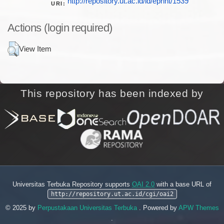
http://repository.ut.ac.id/id/eprint/1539
URI:
Actions (login required)
View Item
This repository has been indexed by
Universitas Terbuka Repository supports
OAI 2.0
with a base URL of
http://repository.ut.ac.id/cgi/oai2
© 2025 by
Perpustakaan Universitas Terbuka
. Powered by
APW Themes
.