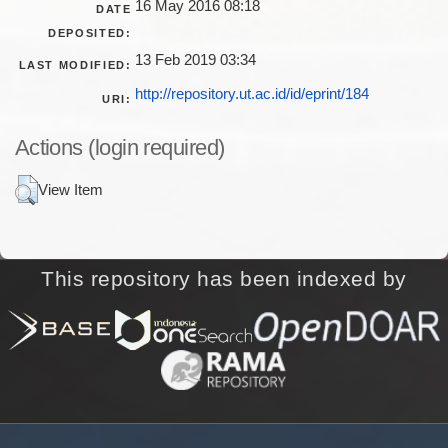
16 May 2016 08:18
DATE
DEPOSITED:
13 Feb 2019 03:34
LAST MODIFIED:
http://repository.ut.ac.id/id/eprint/184
URI:
Actions (login required)
View Item
This repository has been indexed by