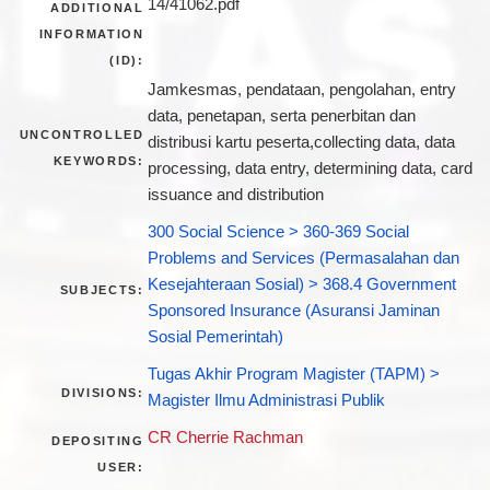
14/41062.pdf
ADDITIONAL
INFORMATION
(ID):
Jamkesmas, pendataan, pengolahan, entry
data, penetapan, serta penerbitan dan
UNCONTROLLED
distribusi kartu peserta,collecting data, data
KEYWORDS:
processing, data entry, determining data, card
issuance and distribution
300 Social Science > 360-369 Social
Problems and Services (Permasalahan dan
Kesejahteraan Sosial) > 368.4 Government
SUBJECTS:
Sponsored Insurance (Asuransi Jaminan
Sosial Pemerintah)
Tugas Akhir Program Magister (TAPM) >
DIVISIONS:
Magister Ilmu Administrasi Publik
CR Cherrie Rachman
DEPOSITING
USER: