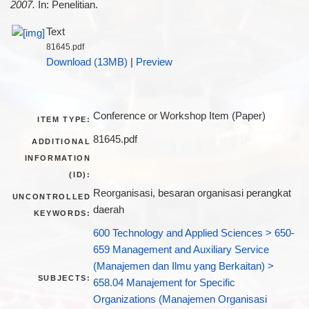
2007.
In: Penelitian.
Text
81645.pdf
Download (13MB)
|
Preview
Conference or Workshop Item (Paper)
ITEM TYPE:
81645.pdf
ADDITIONAL
INFORMATION
(ID):
Reorganisasi, besaran organisasi perangkat
UNCONTROLLED
daerah
KEYWORDS:
600 Technology and Applied Sciences > 650-
659 Management and Auxiliary Service
(Manajemen dan Ilmu yang Berkaitan) >
SUBJECTS:
658.04 Manajement for Specific
Organizations (Manajemen Organisasi