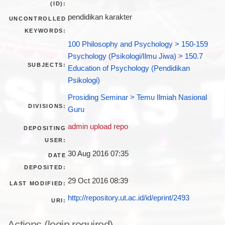
(ID):
pendidikan karakter
UNCONTROLLED
KEYWORDS:
100 Philosophy and Psychology > 150-159
Psychology (Psikologi/Ilmu Jiwa) > 150.7
SUBJECTS:
Education of Psychology (Pendidikan
Psikologi)
Prosiding Seminar > Temu Ilmiah Nasional
DIVISIONS:
Guru
admin upload repo
DEPOSITING
USER:
30 Aug 2016 07:35
DATE
DEPOSITED:
29 Oct 2016 08:39
LAST MODIFIED:
http://repository.ut.ac.id/id/eprint/2493
URI:
Actions (login required)