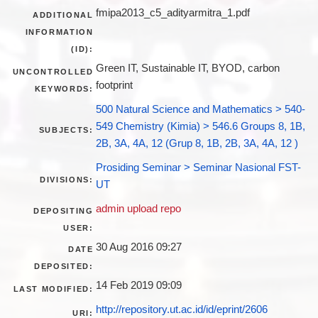
fmipa2013_c5_adityarmitra_1.pdf
ADDITIONAL
INFORMATION
(ID):
Green IT, Sustainable IT, BYOD, carbon
UNCONTROLLED
footprint
KEYWORDS:
500 Natural Science and Mathematics > 540-
549 Chemistry (Kimia) > 546.6 Groups 8, 1B,
SUBJECTS:
2B, 3A, 4A, 12 (Grup 8, 1B, 2B, 3A, 4A, 12 )
Prosiding Seminar > Seminar Nasional FST-
DIVISIONS:
UT
admin upload repo
DEPOSITING
USER:
30 Aug 2016 09:27
DATE
DEPOSITED:
14 Feb 2019 09:09
LAST MODIFIED:
http://repository.ut.ac.id/id/eprint/2606
URI: