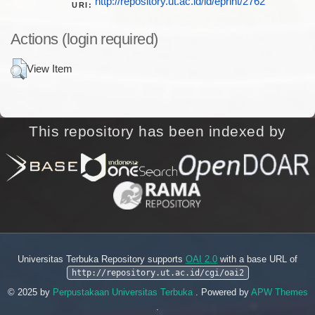
http://repository.ut.ac.id/id/eprint/2762
URI:
Actions (login required)
View Item
This repository has been indexed by
Universitas Terbuka Repository supports
OAI 2.0
with a base URL of
http://repository.ut.ac.id/cgi/oai2
© 2025 by
Perpustakaan Universitas Terbuka
. Powered by
APW Themes
.