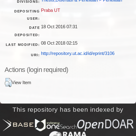
Thesis,Disertasi & Penelitian > Penelitian
DIVISIONS:
Praba UT
DEPOSITING
USER:
18 Oct 2016 07:31
DATE
DEPOSITED:
08 Oct 2018 02:15
LAST MODIFIED:
http://repository.ut.ac.id/id/eprint/3106
URI:
Actions (login required)
View Item
This repository has been indexed by