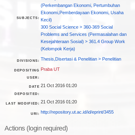
(Perkembangan Ekonomi, Pertumbuhan
Ekonomi,Pemberdayaan Ekonomi, Usaha
SUBJECTS:
Kecil)
300 Social Science > 360-369 Social
Problems and Services (Permasalahan dan
Kesejahteraan Sosial) > 361.4 Group Work
(Kelompok Kerja)
Thesis,Disertasi & Penelitian > Penelitian
DIVISIONS:
Praba UT
DEPOSITING
USER:
21 Oct 2016 01:20
DATE
DEPOSITED:
21 Oct 2016 01:20
LAST MODIFIED:
http://repository.ut.ac.id/id/eprint/3455
URI:
Actions (login required)