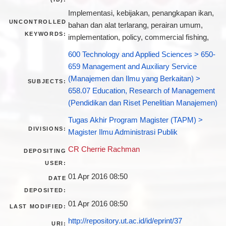
Implementasi, kebijakan, penangkapan ikan,
UNCONTROLLED
bahan dan alat terlarang, perairan umum,
KEYWORDS:
implementation, policy, commercial fishing,
600 Technology and Applied Sciences > 650-
659 Management and Auxiliary Service
(Manajemen dan Ilmu yang Berkaitan) >
SUBJECTS:
658.07 Education, Research of Management
(Pendidikan dan Riset Penelitian Manajemen)
Tugas Akhir Program Magister (TAPM) >
DIVISIONS:
Magister Ilmu Administrasi Publik
CR Cherrie Rachman
DEPOSITING
USER:
01 Apr 2016 08:50
DATE
DEPOSITED:
01 Apr 2016 08:50
LAST MODIFIED:
http://repository.ut.ac.id/id/eprint/37
URI: