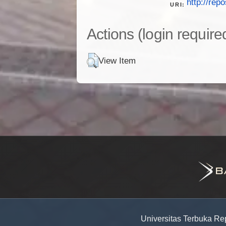
http://repo
URI:
Actions (login require
View Item
Universitas Terbuka Re