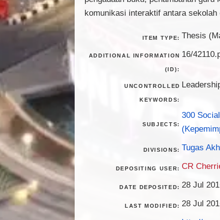
komunikasi interaktif antara sekola
Thesis (M
ITEM TYPE:
16/42110.
ADDITIONAL INFORMATION
(ID):
Leadershi
UNCONTROLLED
KEYWORDS:
300 Social
SUBJECTS:
(Kepemim
Tugas Akh
DIVISIONS:
CR Cherr
DEPOSITING USER:
28 Jul 201
DATE DEPOSITED:
28 Jul 201
LAST MODIFIED: