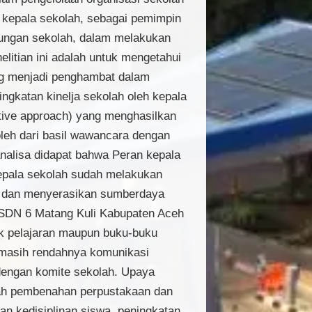
kepala sekolah, sebagai pemimpin
kungan sekolah, dalam melakukan
litian ini adalah untuk mengetahui
ang menjadi penghambat dalam
ngkatan kinelja sekolah oleh kepala
tative approach) yang menghasilkan
eroleh dari basil wawancara dengan
analisa didapat bahwa Peran kepala
kepala sekolah sudah melakukan
i dan menyerasikan sumberdaya
i SDN 6 Matang Kuli Kabupaten Aceh
k pelajaran maupun buku-buku
, masih rendahnya komunikasi
 dengan komite sekolah. Upaya
lah pembenahan perpustakaan dan
n kedisiplinan siswa, peningkatan