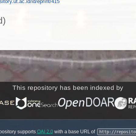
sitory.ut.ac.id/id/eprint/415
d)
This repository has been indexed by
pository supports
OAI 2.0
with a base URL of
http://reposito