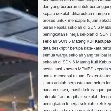
dan yang berperan untuk bertanggu
kepala sekolah diharuskan mampu me
proses untuk mencapai tujuan sekola
peran kepala sekolah di SDN 6 Mata
peningkatan kinerja sekolah di SDN 
sekolah SON 6 Matang Kuli Kabupaten 
data deskriptif berupa kata-kata tert
semua warga sekolah yang terlibat l
sekolah di SDN 6 Matang Kuli Kabup
sosialisasi konsep MPMBS kepada s
untuk mencapai tujuan. Faktor-fakt
Utara adalah perpustakaan belum l
bacaan siswa, masih kekurangan guru
interaktif antara pihak sekolah den
peningkatan kinerja sekolah oleh k
pengadaan buku, penambahan guru ke