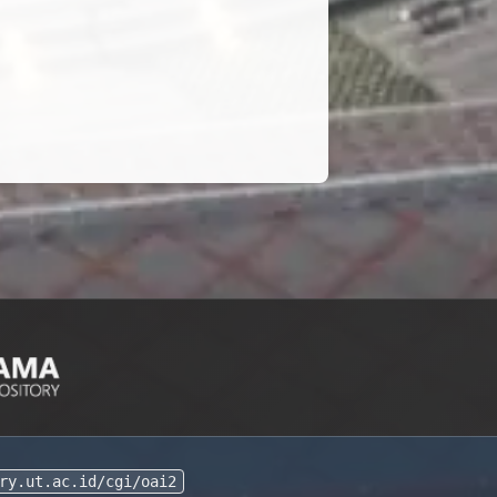
ry.ut.ac.id/cgi/oai2