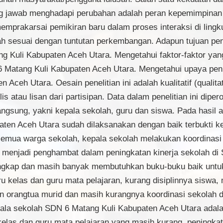
ng jawab menghadapi perubahan adalah peran kepemimpinan 
mprakarsai pemikiran baru dalam proses interaksi di ling
h sesuai dengan tuntutan perkembangan. Adapun tujuan pene
ng Kuli Kabupaten Aceh Utara. Mengetahui faktor-faktor y
6 Matang Kuli Kabupaten Aceh Utara. Mengetahui upaya peni
Aceh Utara. Oesain penelitian ini adalah kualitatif (quali
ulis atau lisan dari partisipan. Data dalam penelitian ini dip
angsung, yakni kepala sekolah, guru dan siswa. Pada hasil 
aten Aceh Utara sudah dilaksanakan dengan baik terbukti 
emua warga sekolah, kepala sekolah melakukan koordinas
or menjadi penghambat dalam peningkatan kinerja sekolah d
engkap dan masih banyak membutuhkan buku-buku baik untu
 kelas dan guru mata pelajaran, kurang disiplinnya siswa
gan orangtua murid dan masih kurangnya koordinasi sekolah
epala sekolah SDN 6 Matang Kuli Kabupaten Aceh Utara ada
las dan guru mata pelajaran yang masih kurang, peningkata