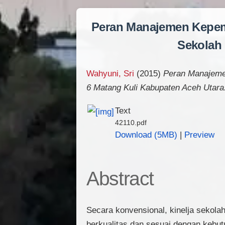
Peran Manajemen Kepem
Sekolah 
Wahyuni, Sri
(2015)
Peran Manajeme
6 Matang Kuli Kabupaten Aceh Utara
Text
42110.pdf
Download (5MB)
|
Preview
Abstract
Secara konvensional, kinelja sekola
berkualitas dan sesuai dengan kebu