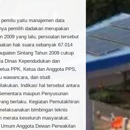
n pemilu yaitu manajemen data
ulnya pemilih dadakan merupakan
 2009 yang lalu, persoalan tersebut
gunakan hak suara sebanyak 67.014
bupaten Sintang Tahun 2009 cukup
epala Dinas Kependudukan dan
Ketua PPK, Ketua dan Anggota PPS,
u wawancara, dan studi
akukan. Indikasi hal tersebut antara
ih Sementara maupun Penyusunan
yang berlaku. Kegiatan Pemutakhiran
 melaksanakan bimbingan teknis
an merata keseluruh masyarakat.
an Umum Anggota Dewan Perwakilan