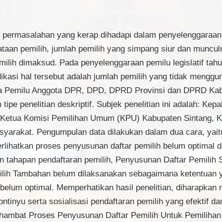
nya permasalahan yang kerap dihadapi dalam penyelenggaraa
ataan pemilih, jumlah pemilih yang simpang siur dan munc
lih dimaksud. Pada penyelenggaraan pemilu legislatif tahun
Indikasi hal tersebut adalah jumlah pemilih yang tidak meng
pada Pemilu Anggota DPR, DPD, DPRD Provinsi dan DPRD Ka
m tipe penelitian deskriptif. Subjek penelitian ini adalah: K
, Ketua Komisi Pemilihan Umum (KPU) Kabupaten Sintang, 
arakat. Pengumpulan data dilakukan dalam dua cara, yait
lihatkan proses penyusunan daftar pemilih belum optimal dil
an tahapan pendaftaran pemilih, Penyusunan Daftar Pemil
milih Tambahan belum dilaksanakan sebagaimana ketentuan 
belum optimal. Memperhatikan hasil penelitian, diharapkan
ntinyu serta sosialisasi pendaftaran pemilih yang efektif d
hambat Proses Penyusunan Daftar Pemilih Untuk Pemilih