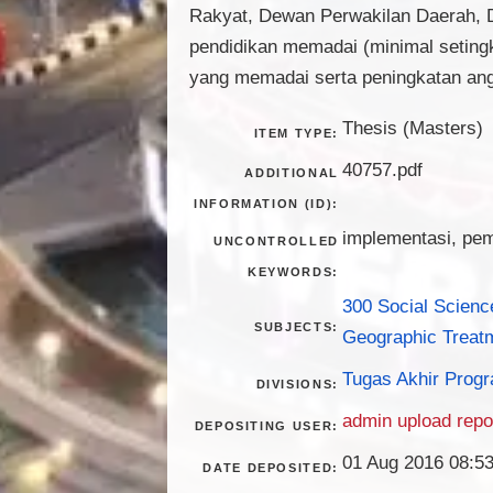
Rakyat, Dewan Perwakilan Daerah, 
pendidikan memadai (minimal seting
yang memadai serta peningkatan an
Thesis (Masters)
ITEM TYPE:
40757.pdf
ADDITIONAL
INFORMATION (ID):
implementasi, pe
UNCONTROLLED
KEYWORDS:
300 Social Scienc
SUBJECTS:
Geographic Treat
Tugas Akhir Progr
DIVISIONS:
admin upload repo
DEPOSITING USER:
01 Aug 2016 08:5
DATE DEPOSITED: