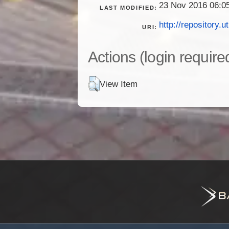
23 Nov 2016 06:0
LAST MODIFIED:
http://repository.ut
URI:
Actions (login require
View Item