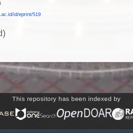
5
.ac.id/id/eprint/519
d)
This repository has been indexed by