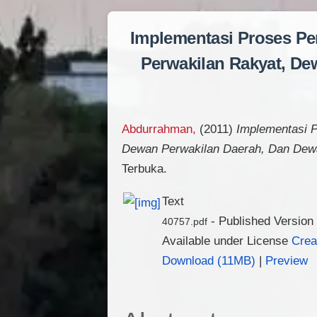
Implementasi Proses P
Perwakilan Rakyat, De
Abdurrahman,
(2011)
Implementasi 
Dewan Perwakilan Daerah, Dan Dewa
Terbuka.
Text
- Published Version
40757.pdf
Available under License
Crea
Download (11MB)
|
Preview