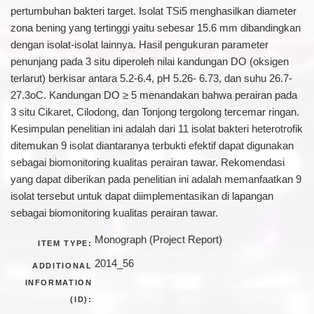
pertumbuhan bakteri target. Isolat TSi5 menghasilkan diameter
zona bening yang tertinggi yaitu sebesar 15.6 mm dibandingkan
dengan isolat-isolat lainnya. Hasil pengukuran parameter
penunjang pada 3 situ diperoleh nilai kandungan DO (oksigen
terlarut) berkisar antara 5.2-6.4, pH 5.26- 6.73, dan suhu 26.7-
27.3oC. Kandungan DO ≥ 5 menandakan bahwa perairan pada
3 situ Cikaret, Cilodong, dan Tonjong tergolong tercemar ringan.
Kesimpulan penelitian ini adalah dari 11 isolat bakteri heterotrofik
ditemukan 9 isolat diantaranya terbukti efektif dapat digunakan
sebagai biomonitoring kualitas perairan tawar. Rekomendasi
yang dapat diberikan pada penelitian ini adalah memanfaatkan 9
isolat tersebut untuk dapat diimplementasikan di lapangan
sebagai biomonitoring kualitas perairan tawar.
Monograph (Project Report)
ITEM TYPE:
2014_56
ADDITIONAL
INFORMATION
(ID):