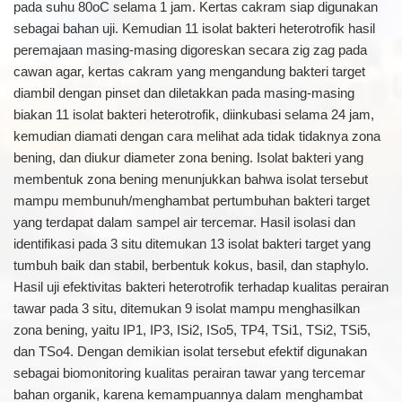
pada suhu 80oC selama 1 jam. Kertas cakram siap digunakan
sebagai bahan uji. Kemudian 11 isolat bakteri heterotrofik hasil
peremajaan masing-masing digoreskan secara zig zag pada
cawan agar, kertas cakram yang mengandung bakteri target
diambil dengan pinset dan diletakkan pada masing-masing
biakan 11 isolat bakteri heterotrofik, diinkubasi selama 24 jam,
kemudian diamati dengan cara melihat ada tidak tidaknya zona
bening, dan diukur diameter zona bening. Isolat bakteri yang
membentuk zona bening menunjukkan bahwa isolat tersebut
mampu membunuh/menghambat pertumbuhan bakteri target
yang terdapat dalam sampel air tercemar. Hasil isolasi dan
identifikasi pada 3 situ ditemukan 13 isolat bakteri target yang
tumbuh baik dan stabil, berbentuk kokus, basil, dan staphylo.
Hasil uji efektivitas bakteri heterotrofik terhadap kualitas perairan
tawar pada 3 situ, ditemukan 9 isolat mampu menghasilkan
zona bening, yaitu IP1, IP3, ISi2, ISo5, TP4, TSi1, TSi2, TSi5,
dan TSo4. Dengan demikian isolat tersebut efektif digunakan
sebagai biomonitoring kualitas perairan tawar yang tercemar
bahan organik, karena kemampuannya dalam menghambat