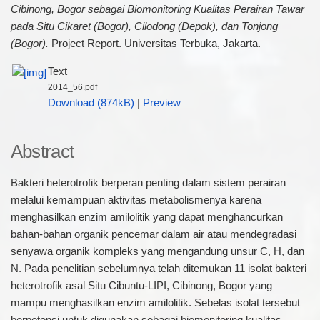
Cibinong, Bogor sebagai Biomonitoring Kualitas Perairan Tawar
pada Situ Cikaret (Bogor), Cilodong (Depok), dan Tonjong
(Bogor).
Project Report. Universitas Terbuka, Jakarta.
Text
2014_56.pdf
Download (874kB)
|
Preview
Abstract
Bakteri heterotrofik berperan penting dalam sistem perairan
melalui kemampuan aktivitas metabolismenya karena
menghasilkan enzim amilolitik yang dapat menghancurkan
bahan-bahan organik pencemar dalam air atau mendegradasi
senyawa organik kompleks yang mengandung unsur C, H, dan
N. Pada penelitian sebelumnya telah ditemukan 11 isolat bakteri
heterotrofik asal Situ Cibuntu-LIPI, Cibinong, Bogor yang
mampu menghasilkan enzim amilolitik. Sebelas isolat tersebut
berpotensi untuk digunakan sebagai biomonitoring kualitas