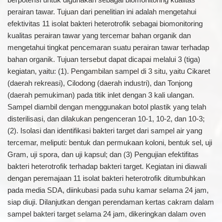
perairan tawar. Tujuan dari penelitian ini adalah mengetahui
efektivitas 11 isolat bakteri heterotrofik sebagai biomonitoring
kualitas perairan tawar yang tercemar bahan organik dan
mengetahui tingkat pencemaran suatu perairan tawar terhadap
bahan organik. Tujuan tersebut dapat dicapai melalui 3 (tiga)
kegiatan, yaitu: (1). Pengambilan sampel di 3 situ, yaitu Cikaret
(daerah rekreasi), Cilodong (daerah industri), dan Tonjong
(daerah pemukiman) pada titik inlet dengan 3 kali ulangan.
Sampel diambil dengan menggunakan botol plastik yang telah
disterilisasi, dan dilakukan pengenceran 10-1, 10-2, dan 10-3;
(2). Isolasi dan identifikasi bakteri target dari sampel air yang
tercemar, meliputi: bentuk dan permukaan koloni, bentuk sel, uji
Gram, uji spora, dan uji kapsul; dan (3) Pengujian efektifitas
bakteri heterotrofik terhadap bakteri target. Kegiatan ini diawali
dengan peremajaan 11 isolat bakteri heterotrofik ditumbuhkan
pada media SDA, diinkubasi pada suhu kamar selama 24 jam,
siap diuji. Dilanjutkan dengan perendaman kertas cakram dalam
sampel bakteri target selama 24 jam, dikeringkan dalam oven