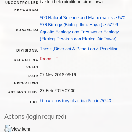
bakteri heterotrofik,perairan tawar
UNCONTROLLED
KEYWORDS:
500 Natural Science and Mathematics > 570-
579 Biology (Biologi, Ilmu Hayat) > 577.6
SUBJECTS:
Aquatic Ecology and Freshwater Ecology
(Ekologi Perairan dan Ekologi Air Tawar)
Thesis,Disertasi & Penelitian > Penelitian
DIVISIONS:
Praba UT
DEPOSITING
USER:
07 Nov 2016 09:19
DATE
DEPOSITED:
27 Feb 2019 07:00
LAST MODIFIED:
http://repository.ut.ac.id/id/eprint/5743
URI:
Actions (login required)
View Item