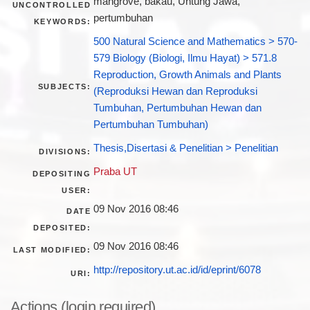
mangrove, bakau, Untung Jawa,
UNCONTROLLED
pertumbuhan
KEYWORDS:
500 Natural Science and Mathematics > 570-
579 Biology (Biologi, Ilmu Hayat) > 571.8
Reproduction, Growth Animals and Plants
SUBJECTS:
(Reproduksi Hewan dan Reproduksi
Tumbuhan, Pertumbuhan Hewan dan
Pertumbuhan Tumbuhan)
Thesis,Disertasi & Penelitian > Penelitian
DIVISIONS:
Praba UT
DEPOSITING
USER:
09 Nov 2016 08:46
DATE
DEPOSITED:
09 Nov 2016 08:46
LAST MODIFIED:
http://repository.ut.ac.id/id/eprint/6078
URI:
Actions (login required)