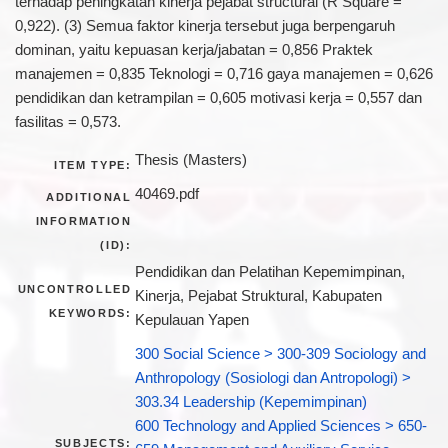
terhadap peningkatan kinerja pejabat structural (R Square =
0,922). (3) Semua faktor kinerja tersebut juga berpengaruh
dominan, yaitu kepuasan kerja/jabatan = 0,856 Praktek
manajemen = 0,835 Teknologi = 0,716 gaya manajemen = 0,626
pendidikan dan ketrampilan = 0,605 motivasi kerja = 0,557 dan
fasilitas = 0,573.
Thesis (Masters)
ITEM TYPE:
40469.pdf
ADDITIONAL
INFORMATION
(ID):
Pendidikan dan Pelatihan Kepemimpinan,
UNCONTROLLED
Kinerja, Pejabat Struktural, Kabupaten
KEYWORDS:
Kepulauan Yapen
300 Social Science > 300-309 Sociology and
Anthropology (Sosiologi dan Antropologi) >
303.34 Leadership (Kepemimpinan)
600 Technology and Applied Sciences > 650-
SUBJECTS: