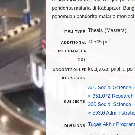
penderita malaria di Kabupaten Ban
penemuan penderita malaria menjadi
Thesis (Masters)
ITEM TYPE:
40545.pdf
ADDITIONAL
INFORMATION
(ID):
kebijakan publik, pe
UNCONTROLLED
KEYWORDS:
300 Social Science >
> 351.072 Research, 
SUBJECTS:
300 Social Science >
> 353.6 Administrat
Tugas Akhir Program
DIVISIONS: