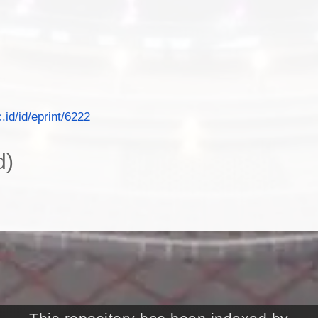
c.id/id/eprint/6222
d)