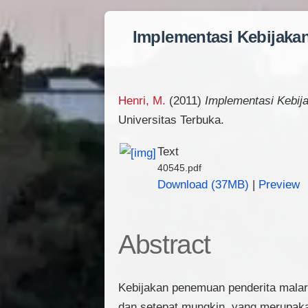
Implementasi Kebijaka
Henri, M.
(2011)
Implementasi Kebij
Universitas Terbuka.
Text
40545.pdf
Download (37MB)
|
Preview
Abstract
Kebijakan penemuan penderita malar
dan setepat mungkin, yang merupaka