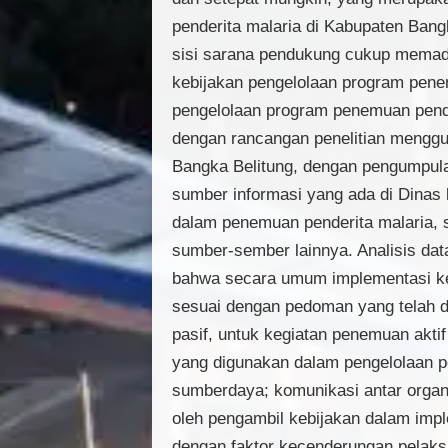
penderita malaria di Kabupaten Bang
sisi sarana pendukung cukup memadai
kebijakan pengelolaan program penem
pengelolaan program penemuan pender
dengan rancangan penelitian menggun
Bangka Belitung, dengan pengumpul
sumber informasi yang ada di Dinas
dalam penemuan penderita malaria, s
sumber-sember lainnya. Analisis data
bahwa secara umum implementasi keb
sesuai dengan pedoman yang telah d
pasif, untuk kegiatan penemuan akti
yang digunakan dalam pengelolaan pe
sumberdaya; komunikasi antar organi
oleh pengambil kebijakan dalam imp
dengan faktor kecenderungan pelaks