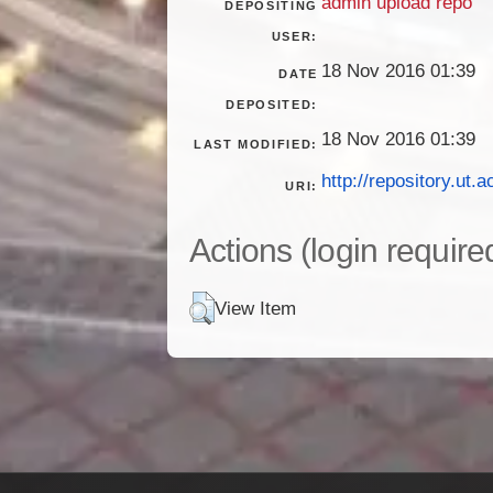
admin upload repo
DEPOSITING
USER:
18 Nov 2016 01:39
DATE
DEPOSITED:
18 Nov 2016 01:39
LAST MODIFIED:
http://repository.ut.a
URI:
Actions (login require
View Item