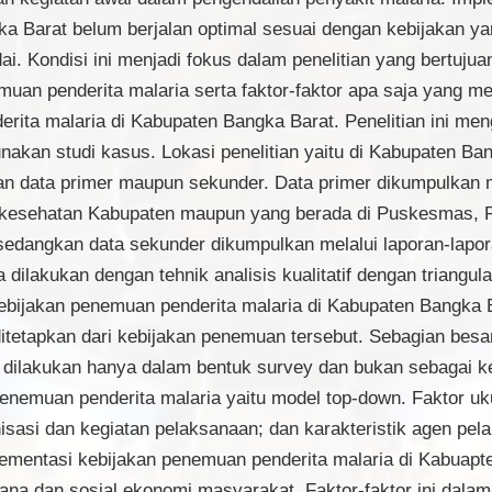
ka Barat belum berjalan optimal sesuai dengan kebijakan yan
. Kondisi ini menjadi fokus dalam penelitian yang bertuju
uan penderita malaria serta faktor-faktor apa saja yang 
ita malaria di Kabupaten Bangka Barat. Penelitian ini men
akan studi kasus. Lokasi penelitian yaitu di Kabupaten Ba
an data primer maupun sekunder. Data primer dikumpulkan 
 kesehatan Kabupaten maupun yang berada di Puskesmas, Pu
edangkan data sekunder dikumpulkan melalui laporan-lapora
 dilakukan dengan tehnik analisis kualitatif dengan triangul
ijakan penemuan penderita malaria di Kabupaten Bangka B
itetapkan dari kebijakan penemuan tersebut. Sebagian bes
f dilakukan hanya dalam bentuk survey dan bukan sebagai ke
nemuan penderita malaria yaitu model top-down. Faktor uk
sasi dan kegiatan pelaksanaan; dan karakteristik agen pela
lementasi kebijakan penemuan penderita malaria di Kabuapt
ana dan sosial ekonomi masyarakat. Faktor-faktor ini dala