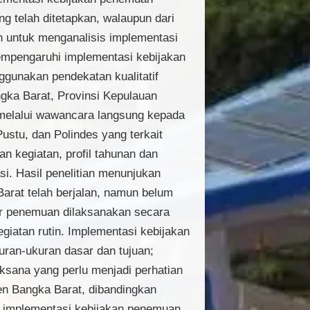
g telah ditetapkan, walaupun dari
an untuk menganalisis implementasi
mempengaruhi implementasi kebijakan
ggunakan pendekatan kualitatif
ngka Barat, Provinsi Kepulauan
melalui wawancara langsung kepada
stu, dan Polindes yang terkait
n kegiatan, profil tahunan dan
asi. Hasil penelitian menunjukan
arat telah berjalan, namun belum
ar penemuan dilaksanakan secara
giatan rutin. Implementasi kebijakan
uran-ukuran dasar dan tujuan;
ksana yang perlu menjadi perhatian
en Bangka Barat, dibandingkan
m implementasi kebijakan penemuan