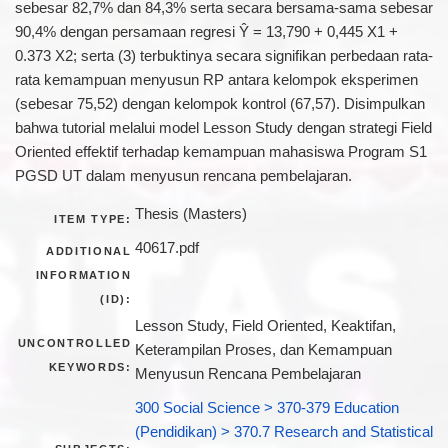
sebesar 82,7% dan 84,3% serta secara bersama-sama sebesar
90,4% dengan persamaan regresi Ŷ = 13,790 + 0,445 X1 +
0.373 X2; serta (3) terbuktinya secara signifikan perbedaan rata-
rata kemampuan menyusun RP antara kelompok eksperimen
(sebesar 75,52) dengan kelompok kontrol (67,57). Disimpulkan
bahwa tutorial melalui model Lesson Study dengan strategi Field
Oriented effektif terhadap kemampuan mahasiswa Program S1
PGSD UT dalam menyusun rencana pembelajaran.
Thesis (Masters)
ITEM TYPE:
40617.pdf
ADDITIONAL
INFORMATION
(ID):
Lesson Study, Field Oriented, Keaktifan,
UNCONTROLLED
Keterampilan Proses, dan Kemampuan
KEYWORDS:
Menyusun Rencana Pembelajaran
300 Social Science > 370-379 Education
(Pendidikan) > 370.7 Research and Statistical