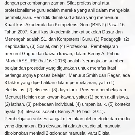
dengan perkembangan zaman. Sifat professional atau
profesionalisme guru adalah mereka yang ahli dalam mengelola
pembelajaran. Pendidik dimaksud adalah yang memenuhi
Kualifikasi Akademik dan Kompetensi Guru (BSNP) Pasal 16
Tahun 2007, Kualifikasi Akademik tingkat sekolah Dasar dan
Menengah adalah S1, dan Kompetensi Guru, (1) Pedagogik, (2)
Kepribadian, (3) Sosial, dan (4) Profesional. Pembelajaran
menurut Gagne dan kawan kawan, dalam Benny A. Pribadi
‘Model ASSURE (hal 16 : 2016) adalah “serangkaian sumber
belajar dan prosedur yang digunakan untuk memfasilitasi
berlangsungnya proses belajar”. Menurut Smith dan Ragan, ada
3 faktor yang diperhatikan dalam pembelajaran, yaitu (1)
efektivitas, (2) efisiensi, (3) daya tarik. Prosedur pembelajaran
Menurut Heinich dan kawan-kawan, yaitu; (1) peran aktif siswa,
(2) latihan, (3) perbedaan individual, (4) umpan balik, (5) konteks
nyata, (6) Interaksi sosial ( Benny A. Pribadi, 2011).
Pembelajaran sukses sangat ditentukan oleh metode dan media
yang digunakan. Era dewasa ini adalah era digital, manusia
digolongkan menjadi 2 golongan manusia, yaitu Digital