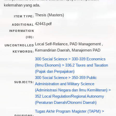
kelemahan yang ada.
Thesis (Masters)
ITEM TYPE:
42443.pdf
ADDITIONAL
INFORMATION
(ID):
Local Self-Reliance, PAD Management ,
UNCONTROLLED
Kemandirian Daerah, Manajemen PAD
KEYWORDS:
300 Social Science > 330-339 Economics
(Ilmu Ekonomi) > 336.2 Taxes and Taxation
(Pajak dan Perpajakan)
300 Social Science > 350-359 Public
SUBJECTS:
Administration and Military Science
(Administrasi Negara dan Ilmu Kemiliteran) >
352 Local Regulation/Regional Autonomy
(Peraturan Daerah/Otonomi Daerah)
Tugas Akhir Program Magister (TAPM) >
DIVISIONS: