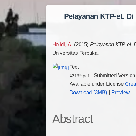
Pelayanan KTP-eL Di
Holidi, A.
(2015)
Pelayanan KTP-eL D
Universitas Terbuka.
Text
- Submitted Version
42139.pdf
Available under License
Crea
Download (3MB)
|
Preview
Abstract