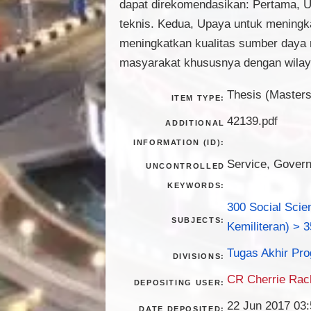
dapat direkomendasikan: Pertama, 
teknis. Kedua, Upaya untuk mening
meningkatkan kualitas sumber daya
masyarakat khususnya dengan wilaya
Thesis (Masters
ITEM TYPE:
42139.pdf
ADDITIONAL
INFORMATION (ID):
Service, Govern
UNCONTROLLED
KEYWORDS:
300 Social Scie
SUBJECTS:
Kemiliteran) > 3
Tugas Akhir Pro
DIVISIONS:
CR Cherrie Ra
DEPOSITING USER:
22 Jun 2017 03:
DATE DEPOSITED: