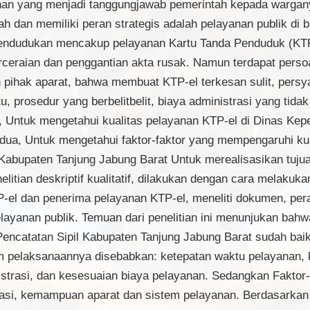
an yang menjadi tanggungjawab pemerintah kepada warganya
 dan memiliki peran strategis adalah pelayanan publik di
kependudukan mencakup pelayanan Kartu Tanda Penduduk (KTP
erceraian dan penggantian akta rusak. Namun terdapat pers
pihak aparat, bahwa membuat KTP-el terkesan sulit, persya
u, prosedur yang berbelitbelit, biaya administrasi yang tida
ma, Untuk mengetahui kualitas pelayanan KTP-el di Dinas Ke
dua, Untuk mengetahui faktor-faktor yang mempengaruhi kua
abupaten Tanjung Jabung Barat Untuk merealisasikan tujuan 
elitian deskriptif kualitatif, dilakukan dengan cara melaku
el dan penerima pelayanan KTP-el, meneliti dokumen, pera
layanan publik. Temuan dari penelitian ini menunjukan bah
encatatan Sipil Kabupaten Tanjung Jabung Barat sudah bai
am pelaksanaannya disebabkan: ketepatan waktu pelayanan
trasi, dan kesesuaian biaya pelayanan. Sedangkan Faktor-
asi, kemampuan aparat dan sistem pelayanan. Berdasarkan t