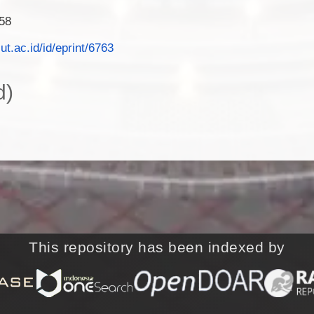
58
.ut.ac.id/id/eprint/6763
d)
This repository has been indexed by