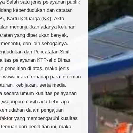
 Salah satu jenis pelayanan publik
 bidang kependudukan dan catatan
), Kartu Keluarga (KK), Akta
oalan menunjukkan adanya keluhan
ratan yang diperlukan banyak,
k menentu, dan lain sebagainya.
pendudukan dan Pencatatan Sipil
litas pelayanan KTP-el diDinas
penelitian di atas, maka jenis
kan wawancara terhadap para informan
turan, kebijakan, serta media
wa secara umum kualitas pelayanan
k,walaupun masih ada beberapa
, kemudahan dalam pengajuan
faktor yang mempengaruhi kualitas
emuan dari penelitian ini, maka