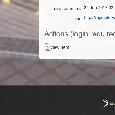
22 Jun 2017 03:
LAST MODIFIED:
http://repository
URI:
Actions (login require
View Item