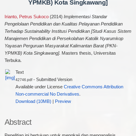
YPMKB) Kota Singkawang]
Irianto, Petrus Sukoco
(2014)
Implementasi Standar
Pengelolaan Pendidikan dan Kualitas Pelayanan Pendidikan
Terhadap Sustainability Institusi Pendidikan [Studi Kasus Sistem
Manajemen Pendidikan di Persekolahan Katolik Nyarumkop
Yayasan Perguruan Masyarakat Kalimantan Barat (PKN-
YPMKB) Kota Singkawang].
Masters thesis, Universitas
Terbuka.
Text
- Submitted Version
42746.pdf
Available under License
Creative Commons Attribution
Non-commercial No Derivatives
.
Download (10MB)
|
Preview
Abstract
Penelitian ini bertujuan untuk mengkaji dan menganalisis