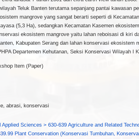
ilayah Teluk Banten terutama sepanjang pantai kawasan pe
kosistem mangrove yang sangat berarti seperti di Kecamata
rtayasa (5,3 Ha), sedangkan Kecamatan Kasemen ekosistem
servasi ekosistem mangrove yaitu lahan reboisasi di kiri 
Banten, Kabupaten Serang dan lahan konservasi ekosistem
n PHPA Departemen Kehutanan, Seksi Konservasi Wilayah I 
kshop Item (Paper)
, abrasi, konservasi
 Applied Sciences > 630-639 Agriculture and Related Techno
639.99 Plant Conservation (Konservasi Tumbuhan, Konserv