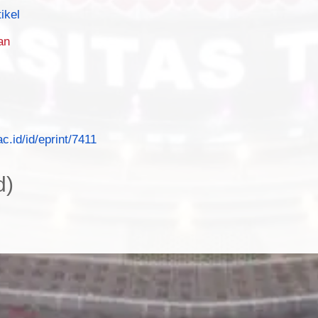
tikel
an
ac.id/id/eprint/7411
d)