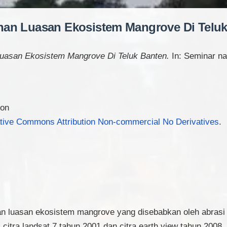
han Luasan Ekosistem Mangrove Di Teluk
uasan Ekosistem Mangrove Di Teluk Banten.
In: Seminar na
ion
tive Commons Attribution Non-commercial No Derivatives
.
n luasan ekosistem mangrove yang disebabkan oleh abrasi d
citra landsat 7 tahun 2001 dan citra earth view tahun 2008. D