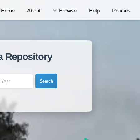
Home
About
Browse
Help
Policies
a Repository
Search