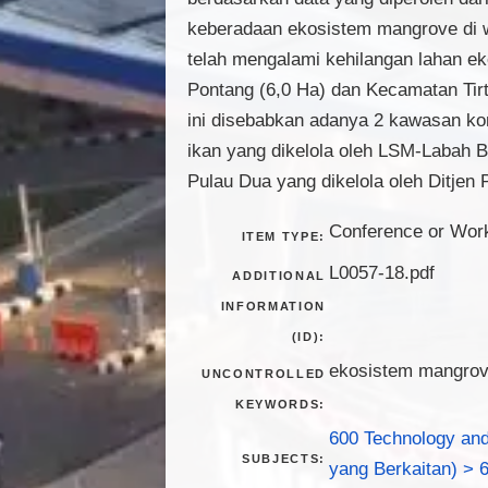
keberadaan ekosistem mangrove di w
telah mengalami kehilangan lahan e
Pontang (6,0 Ha) dan Kecamatan Ti
ini disebabkan adanya 2 kawasan kon
ikan yang dikelola oleh LSM-Labah 
Pulau Dua yang dikelola oleh Ditje
Conference or Wor
ITEM TYPE:
L0057-18.pdf
ADDITIONAL
INFORMATION
(ID):
ekosistem mangrove
UNCONTROLLED
KEYWORDS:
600 Technology and
SUBJECTS:
yang Berkaitan) > 