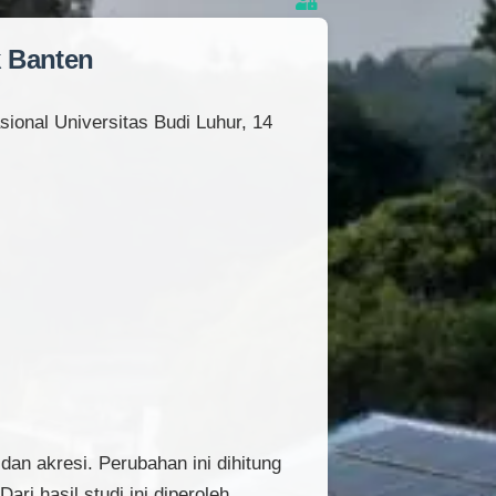
 Banten
sional Universitas Budi Luhur, 14
an akresi. Perubahan ini dihitung
ari hasil studi ini diperoleh