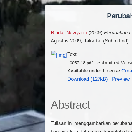
Peruba
Rinda, Noviyanti
(2009)
Perubahan L
Agustus 2009, Jakarta. (Submitted)
Text
- Submitted Vers
L0057-18.pdf
Available under License
Crea
Download (127kB)
|
Preview
Abstract
Tulisan ini menggambarkan perubaha
berdasarkan data yang diperoleh dari 