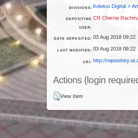
Koleksi Digital > Ar
DIVISIONS:
CR Cherrie Rachm
DEPOSITING
USER:
03 Aug 2018 09:22
DATE DEPOSITED:
03 Aug 2018 09:22
LAST MODIFIED:
http://repository.ut.
URI:
Actions (login require
View Item