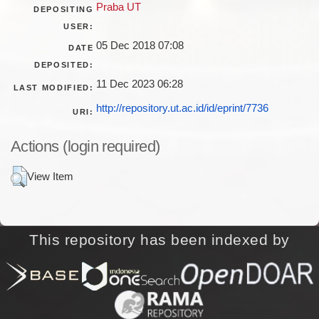
Praba UT
DEPOSITING
USER:
05 Dec 2018 07:08
DATE
DEPOSITED:
11 Dec 2023 06:28
LAST MODIFIED:
http://repository.ut.ac.id/id/eprint/7736
URI:
Actions (login required)
View Item
This repository has been indexed by