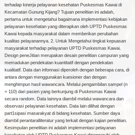
terhadap kinerja pelayanan kesehatan Puskesmas Kawai di
Kecamatan Gunung Kijang? Tujuan penelitian ini adalah,
pertama untuk mengetahui bagaimana implementasi kebijakan
pelayanan kesehatan yang diterapkan oleh UPTD Puskesmas
Kawai kepada masyarakat dalam memberikan perubahan
kualitas pelayanannya. 2. Untuk Mengetahui tingkat kepuasan
masyarakat terhadap pelayanan UPTD Puskesmas Kawai.
Design peneJitian merupakan desain penelitian campuran yang
memadukan pendekatan kuantitatif dengan pendekatan
kualitatif. Data dan infonnasi diperoleh dengan beberapa cara, di
antara dengan menggunakan kuesioner dan dengan
menghimpun hasil wawancara. Melalui pengambilan sampel (n
= 110) dari pasien yang berkunjung di Puskesmas Kawai
secara random. Data lainnya diambil melalui wawancara dan
observasi pelayanan kesehatan. Data lain dilihat dengan
part1sipasi masarakyat di bidang kesehatan. Sumber daya
diambil perantaralliteratur yang terkait dengan kajian penelitian.
Kesimpulan penelitian ini adalah implementasi pelayanan
kesehatan oleh UPTD Puskesmas Kawai dipengaruhi oleh