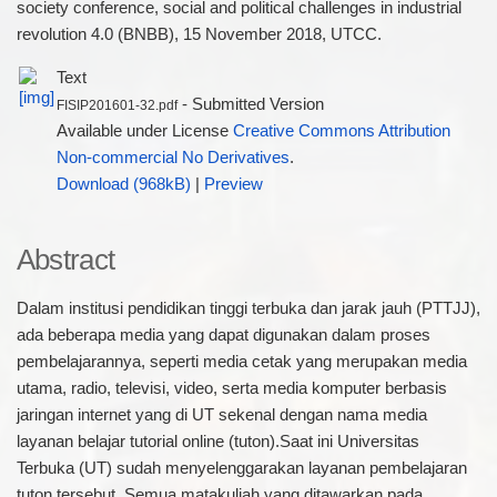
society conference, social and political challenges in industrial
revolution 4.0 (BNBB), 15 November 2018, UTCC.
Text
- Submitted Version
FISIP201601-32.pdf
Available under License
Creative Commons Attribution
Non-commercial No Derivatives
.
Download (968kB)
|
Preview
Abstract
Dalam institusi pendidikan tinggi terbuka dan jarak jauh (PTTJJ),
ada beberapa media yang dapat digunakan dalam proses
pembelajarannya, seperti media cetak yang merupakan media
utama, radio, televisi, video, serta media komputer berbasis
jaringan internet yang di UT sekenal dengan nama media
layanan belajar tutorial online (tuton).Saat ini Universitas
Terbuka (UT) sudah menyelenggarakan layanan pembelajaran
tuton tersebut. Semua matakuliah yang ditawarkan pada