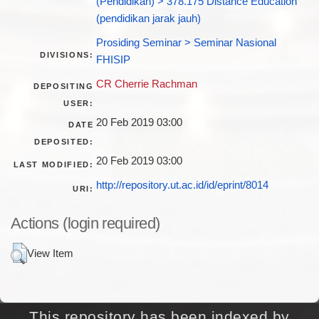
(Pendidikan) > 378.175 Distance Education
(pendidikan jarak jauh)
Prosiding Seminar > Seminar Nasional
DIVISIONS:
FHISIP
CR Cherrie Rachman
DEPOSITING
USER:
20 Feb 2019 03:00
DATE
DEPOSITED:
20 Feb 2019 03:00
LAST MODIFIED:
http://repository.ut.ac.id/id/eprint/8014
URI:
Actions (login required)
View Item
This repository has been indexed by