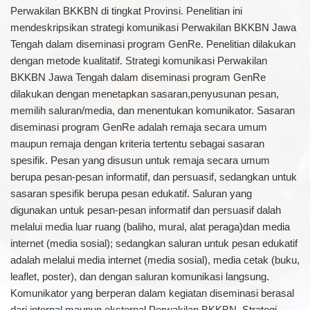
Perwakilan BKKBN di tingkat Provinsi. Penelitian ini
mendeskripsikan strategi komunikasi Perwakilan BKKBN Jawa
Tengah dalam diseminasi program GenRe. Penelitian dilakukan
dengan metode kualitatif. Strategi komunikasi Perwakilan
BKKBN Jawa Tengah dalam diseminasi program GenRe
dilakukan dengan menetapkan sasaran,penyusunan pesan,
memilih saluran/media, dan menentukan komunikator. Sasaran
diseminasi program GenRe adalah remaja secara umum
maupun remaja dengan kriteria tertentu sebagai sasaran
spesifik. Pesan yang disusun untuk remaja secara umum
berupa pesan-pesan informatif, dan persuasif, sedangkan untuk
sasaran spesifik berupa pesan edukatif. Saluran yang
digunakan untuk pesan-pesan informatif dan persuasif dalah
melalui media luar ruang (baliho, mural, alat peraga)dan media
internet (media sosial); sedangkan saluran untuk pesan edukatif
adalah melalui media internet (media sosial), media cetak (buku,
leaflet, poster), dan dengan saluran komunikasi langsung.
Komunikator yang berperan dalam kegiatan diseminasi berasal
dari internal maupun eksternal Perwakilan BKKBN. Strategi