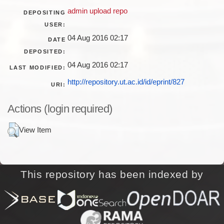
admin upload repo
DEPOSITING
USER:
04 Aug 2016 02:17
DATE
DEPOSITED:
04 Aug 2016 02:17
LAST MODIFIED:
http://repository.ut.ac.id/id/eprint/827
URI:
Actions (login required)
View Item
This repository has been indexed by