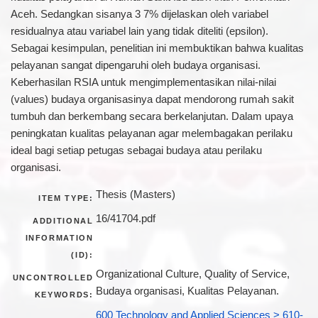
Aceh. Sedangkan sisanya 3 7% dijelaskan oleh variabel
residualnya atau variabel lain yang tidak diteliti (epsilon).
Sebagai kesimpulan, penelitian ini membuktikan bahwa kualitas
pelayanan sangat dipengaruhi oleh budaya organisasi.
Keberhasilan RSIA untuk mengimplementasikan nilai-nilai
(values) budaya organisasinya dapat mendorong rumah sakit
tumbuh dan berkembang secara berkelanjutan. Dalam upaya
peningkatan kualitas pelayanan agar melembagakan perilaku
ideal bagi setiap petugas sebagai budaya atau perilaku
organisasi.
Thesis (Masters)
ITEM TYPE:
16/41704.pdf
ADDITIONAL
INFORMATION
(ID):
Organizational Culture, Quality of Service,
UNCONTROLLED
Budaya organisasi, Kualitas Pelayanan.
KEYWORDS:
600 Technology and Applied Sciences > 610-