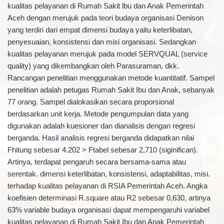
kualitas pelayanan di Rumah Sakit lbu dan Anak Pemerintah
Aceh dengan merujuk pada teori budaya organisasi Denison
yang terdiri dari empat dimensi budaya yaitu keterlibatan,
penyesuaian, konsistensi dan misi organisasi. Sedangkan
kualitas pelayanan merujuk pada model SERVQUAL (service
quality) yang dikembangkan oleh Parasuraman, dkk.
Rancangan penelitian menggunakan metode kuantitatif. Sampel
penelitian adalah petugas Rumah Sakit Ibu dan Anak, sebanyak
77 orang. Sampel dialokasikan secara proporsional
berdasarkan unit kerja. Metode pengumpulan data yang
digunakan adalah kuesioner dan dianalisis dengan regresi
berganda. Hasil analisis regresi berganda didapatkan nilai
Fhitung sebesar 4.202 > Ftabel sebesar 2,710 (siginifican).
Artinya, terdapat pengaruh secara bersama-sama atau
serentak. dimensi keterlibatan, konsistensi, adaptabilitas, misi.
terhadap kualitas pelayanan di RSIA Pemerintah Aceh. Angka
koefisien determinasi R.square atau R2 sebesar 0,630, artinya
63% variable budaya organisasi dapat mempengaruhi variabel
kualitas pelayanan di Rumah Sakit Ibu dan Anak Pemerintah