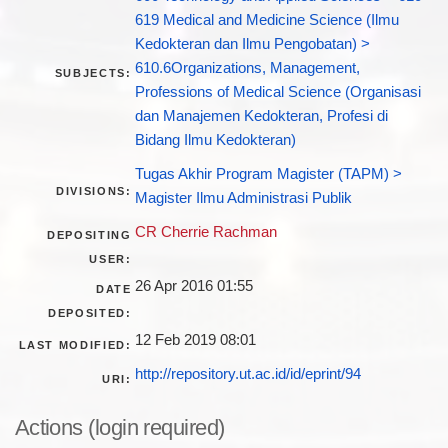
619 Medical and Medicine Science (Ilmu
Kedokteran dan Ilmu Pengobatan) >
610.6Organizations, Management,
SUBJECTS:
Professions of Medical Science (Organisasi
dan Manajemen Kedokteran, Profesi di
Bidang Ilmu Kedokteran)
Tugas Akhir Program Magister (TAPM) >
DIVISIONS:
Magister Ilmu Administrasi Publik
CR Cherrie Rachman
DEPOSITING
USER:
26 Apr 2016 01:55
DATE
DEPOSITED:
12 Feb 2019 08:01
LAST MODIFIED:
http://repository.ut.ac.id/id/eprint/94
URI:
Actions (login required)