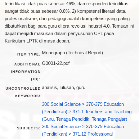
terindikasi tidak puas sebesar 46%, dan responden terindikasi
sangat tidak puas sebesar 0,8%. 2) kompetensi literasi data,
profesionalisme, dan pedagogi adalah kompetensi yang paling
dibutuhkan bagi para guru di era revolusi industri 4.0. Temuan ini
dapat menjadi masukan dalam penyusunan CPL pada
Kurikulum LPTK di masa depan.
Monograph (Technical Report)
ITEM TYPE:
G0001-22.pdf
ADDITIONAL
INFORMATION
(ID):
analisis, lulusan, guru
UNCONTROLLED
KEYWORDS:
300 Social Science > 370-379 Education
(Pendidikan) > 371.1 Teachers and Teaching
(Guru, Tenaga Pendidik, Tenaga Pengajar)
300 Social Science > 370-379 Education
SUBJECTS:
(Pendidikan) > 371.12 Professional