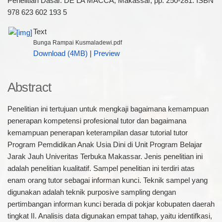
Penelitian Dasar. DE LA MACCA, Makassar, pp. 250-281. ISBN
978 623 602 193 5
Text
Bunga Rampai Kusmaladewi.pdf
Download (4MB)
|
Preview
Abstract
Penelitian ini tertujuan untuk mengkaji bagaimana kemampuan
penerapan kompetensi profesional tutor dan bagaimana
kemampuan penerapan keterampilan dasar tutorial tutor
Program Pemdidikan Anak Usia Dini di Unit Program Belajar
Jarak Jauh Univeritas Terbuka Makassar. Jenis penelitian ini
adalah penelitian kualitatif. Sampel penelitian ini terdiri atas
enam orang tutor sebagai informan kunci. Teknik sampel yang
digunakan adalah teknik purposive sampling dengan
pertimbangan informan kunci berada di pokjar kobupaten daerah
tingkat II. Analisis data digunakan empat tahap, yaitu identifkasi,