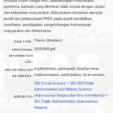
tersebut masih sangat keci, ketidaksiapan masyarakat
penerima, bantuan yang diberikan tidak sesuai dengan situasi
dan kebutuhan masyarakat. Masyarakat meraskan dampak
positif dari pelaksanaan PM2L pada aspek pendidikan,
kesehatan, pendapatan, pengembangan kemampuan
masyarakat dan infrastruktur.
Thesis (Masters)
ITEM TYPE:
16/41849.pdf
ADDITIONAL
INFORMATION
(ID):
implementasi, partisipatif, kearifan lokal,
UNCONTROLLED
implementation, participatory, local wisdom.
KEYWORDS:
300 Social Science > 350-359 Public
Administration and Military Science
(Administrasi Negara dan Ilmu Kemiliteran) >
SUBJECTS:
351 Public Administration (Administrasi
Negara)