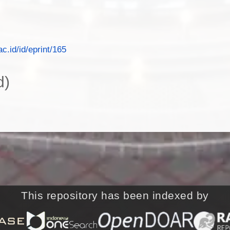
ac.id/id/eprint/165
d)
This repository has been indexed by