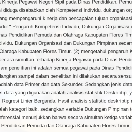
nya Kinerja Pegawai Negeri Sipil pada Dinas Pendidikan, Pe
i diduga disebabkan oleh Kompetensi individu, dukungan o
ng mempengaruhi kinerja dan pencapaian tujuan organisasi.
judul " Pengaruh Kompetensi lndividu, Dukungan Organisas
inas Pendidikan Pemuda dan Olahraga Kabupaten Flores Timur 
ividu. Dukungan Organisasi dan Dukungan Pimpinan secam 
laraga Kabupaten Flores Timur, (2) mengetahui pengaruh 
ecara simultan terhadap Kinerja Pegawai pada Dinas Pend
alam penelitian ini adalah semua pegawai pada Dinas Pendi
angkan sampel dalam penelitian ini dilakukan secara sensu
 adalah data Primer dan data Sekunder. Sedangkan jenis dat
isis data yang digunakan adalah analisis statistik Deskriptip,
sis Regresi Linier Berganda. Hasil analisis statistic deskri
alah kategori baik, sedangkan variable Dukungan Pimpinan t
c Inferensial menunjukkan bahwa secara simultan ketiga varia
s Pendidikan Pemuda dan Olahraga Kabupaten Flores Timur,