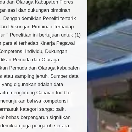
muda dan Olaraga Kabupaten Flores
rganisasi dan dukungan pimpinan
 Dengan demikian Peneliti tertarik
i dan Dukungan Pimpinan Terhadap
" Penelitian ini bertujuan untuk (1)
parsial terhadap Kinerja Pegawai
Kompetensi Individu, Dukungan
idikan Pemuda dan Olaraga
dikan Pemuda dan Olaraga kabupaten
s atau sampling jenuh. Sumber data
a yang digunakan adalah data
 yaitu menghitung Capaian Indibtor
ptip menunjukan bahwa kompetensi
ermasuk kategori sangat baik.
ble bebas berpengaruh signifikan
 demikian juga pengaruh secara