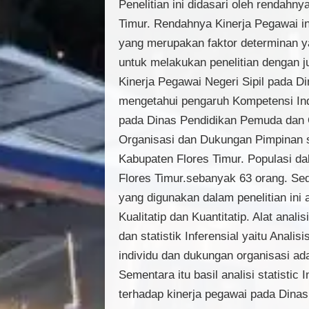
Penelitian ini didasari oleh rendah
Timur. Rendahnya Kinerja Pegawai in
yang merupakan faktor determinan ya
untuk melakukan penelitian dengan 
Kinerja Pegawai Negeri Sipil pada D
mengetahui pengaruh Kompetensi Ind
pada Dinas Pendidikan Pemuda dan O
Organisasi dan Dukungan Pimpinan s
Kabupaten Flores Timur. Populasi d
Flores Timur.sebanyak 63 orang. Sed
yang digunakan dalam penelitian ini
Kualitatip dan Kuantitatip. Alat anal
dan statistik Inferensial yaitu Anali
individu dan dukungan organisasi ad
Sementara itu basil analisi statisti
terhadap kinerja pegawai pada Dina