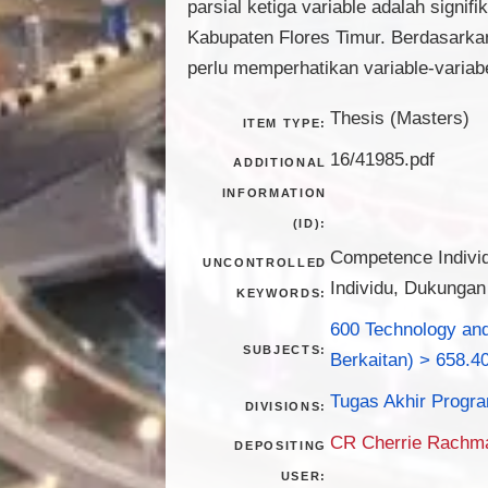
parsial ketiga variable adalah signi
Kabupaten Flores Timur. Berdasarkan 
perlu memperhatikan variable-varia
Thesis (Masters)
ITEM TYPE:
16/41985.pdf
ADDITIONAL
INFORMATION
(ID):
Competence Individ
UNCONTROLLED
Individu, Dukungan
KEYWORDS:
600 Technology an
SUBJECTS:
Berkaitan) > 658.4
Tugas Akhir Progra
DIVISIONS:
CR Cherrie Rachm
DEPOSITING
USER: