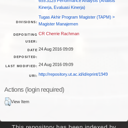
659.3125 Performance Analysis (Analisis
Kinerja, Evaluasi Kinerja)
Tugas Akhir Program Magister (TAPM) >
DIVISIONS:
Magister Manajemen
CR Cherrie Rachman
DEPOSITING
USER:
24 Aug 2016 09:09
DATE
DEPOSITED:
24 Aug 2016 09:09
LAST MODIFIED:
http://repository.ut.ac.id/id/eprint/1949
URI:
Actions (login required)
View Item
This repository has been indexed by