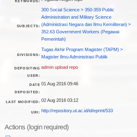
KEYWORDS:
300 Social Science > 350-359 Public
Administration and Military Science
(Administrasi Negara dan Ilmu Kemiliteran) >
SUBJECTS:
352.63 Government Workers (Pegawai
Pemerintah)
Tugas Akhir Program Magister (TAPM) >
DIVISIONS:
Magister Ilmu Administrasi Publik
admin upload repo
DEPOSITING
USER:
01 Aug 2016 09:46
DATE
DEPOSITED:
02 Aug 2016 03:12
LAST MODIFIED:
http://repository.ut.ac.id/id/eprint/533
URI:
Actions (login required)