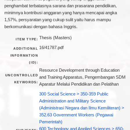
penghambat terbatasnya sarana dan prasarana pendidikan,
minimnya kontribusi anggaran yang hanya mencapai angka
1,57%, persyaratan yang cukup sulit yaitu harus mampu
berkomunikasi dengan bahasa Inggris.
Thesis (Masters)
ITEM TYPE:
16/41787.pdf
ADDITIONAL
INFORMATION
(ID):
Resource Development through Education
UNCONTROLLED
and Training Apparatus, Pengembangan SDM
KEYWORDS:
Aparatur Melalui Pendidikan dan Pelatihan
300 Social Science > 350-359 Public
Administration and Military Science
(Administrasi Negara dan Ilmu Kemiliteran) >
352.63 Government Workers (Pegawai
Pemerintah)
600 Technology and Applied Sciences > 650-