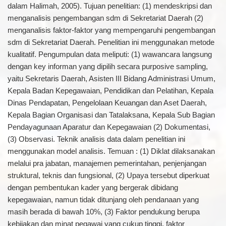
dalam Halimah, 2005). Tujuan penelitian: (1) mendeskripsi dan
menganalisis pengembangan sdm di Sekretariat Daerah (2)
menganalisis faktor-faktor yang mempengaruhi pengembangan
sdm di Sekretariat Daerah. Penelitian ini menggunakan metode
kualitatif. Pengumpulan data meliputi: (1) wawancara langsung
dengan key informan yang dipilih secara purposive sampling,
yaitu Sekretaris Daerah, Asisten III Bidang Administrasi Umum,
Kepala Badan Kepegawaian, Pendidikan dan Pelatihan, Kepala
Dinas Pendapatan, Pengelolaan Keuangan dan Aset Daerah,
Kepala Bagian Organisasi dan Tatalaksana, Kepala Sub Bagian
Pendayagunaan Aparatur dan Kepegawaian (2) Dokumentasi,
(3) Observasi. Teknik analisis data dalam penelitian ini
menggunakan model analisis. Temuan : (1) Diklat dilaksanakan
melalui pra jabatan, manajemen pemerintahan, penjenjangan
struktural, teknis dan fungsional, (2) Upaya tersebut diperkuat
dengan pembentukan kader yang bergerak dibidang
kepegawaian, namun tidak ditunjang oleh pendanaan yang
masih berada di bawah 10%, (3) Faktor pendukung berupa
kebijakan dan minat pegawai yang cukup tinggi, faktor