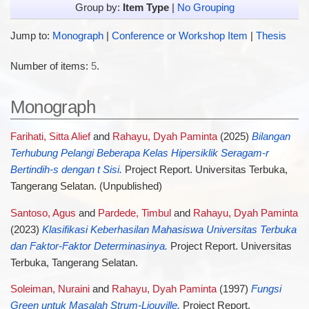
Group by:
Item Type
|
No Grouping
Jump to:
Monograph
|
Conference or Workshop Item
|
Thesis
Number of items:
5
.
Monograph
Farihati, Sitta Alief
and
Rahayu, Dyah Paminta
(2025)
Bilangan
Terhubung Pelangi Beberapa Kelas Hipersiklik Seragam-r
Bertindih-s dengan t Sisi.
Project Report. Universitas Terbuka,
Tangerang Selatan. (Unpublished)
Santoso, Agus
and
Pardede, Timbul
and
Rahayu, Dyah Paminta
(2023)
Klasifikasi Keberhasilan Mahasiswa Universitas Terbuka
dan Faktor-Faktor Determinasinya.
Project Report. Universitas
Terbuka, Tangerang Selatan.
Soleiman, Nuraini
and
Rahayu, Dyah Paminta
(1997)
Fungsi
Green untuk Masalah Strum-Liouville.
Project Report.