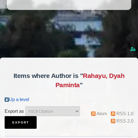
Items where Author is "
Rahayu, Dyah
Paminta
"
Up a level
Export as
Atom
RSS 1.0
RSS 2.0