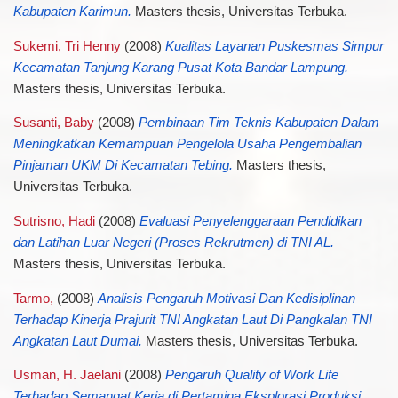
Kabupaten Karimun.
Masters thesis, Universitas Terbuka.
Sukemi, Tri Henny
(2008)
Kualitas Layanan Puskesmas Simpur
Kecamatan Tanjung Karang Pusat Kota Bandar Lampung.
Masters thesis, Universitas Terbuka.
Susanti, Baby
(2008)
Pembinaan Tim Teknis Kabupaten Dalam
Meningkatkan Kemampuan Pengelola Usaha Pengembalian
Pinjaman UKM Di Kecamatan Tebing.
Masters thesis,
Universitas Terbuka.
Sutrisno, Hadi
(2008)
Evaluasi Penyelenggaraan Pendidikan
dan Latihan Luar Negeri (Proses Rekrutmen) di TNI AL.
Masters thesis, Universitas Terbuka.
Tarmo,
(2008)
Analisis Pengaruh Motivasi Dan Kedisiplinan
Terhadap Kinerja Prajurit TNI Angkatan Laut Di Pangkalan TNI
Angkatan Laut Dumai.
Masters thesis, Universitas Terbuka.
Usman, H. Jaelani
(2008)
Pengaruh Quality of Work Life
Terhadap Semangat Kerja di Pertamina Eksplorasi Produksi