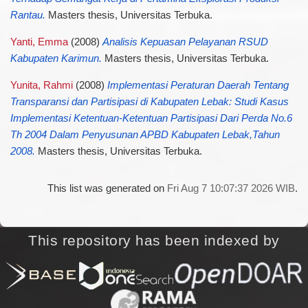
Rantau.
Masters thesis, Universitas Terbuka.
Yanti, Emma
(2008)
Analisis Kepuasan Pelayanan RSUD
Kabupaten Karimun.
Masters thesis, Universitas Terbuka.
Yunita, Rahmi
(2008)
Implementasi Peraturan Daerah Tentang
Transparansi dan Partisipasi di Kabupaten Lebak: Studi Kasus
Implementasi Ketentuan-Ketentuan Partisipasi Dari Perda No.6
Th 2004 Dalam Penyusunan APBD Kabupaten Lebak,Tahun
2008.
Masters thesis, Universitas Terbuka.
This list was generated on
Fri Aug 7 10:07:37 2026 WIB
.
This repository has been indexed by