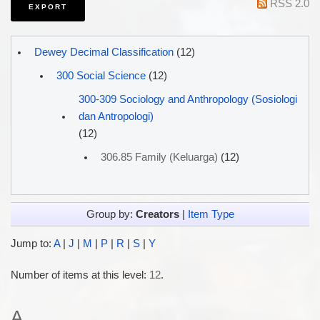
RSS 2.0
Dewey Decimal Classification
(12)
300 Social Science
(12)
300-309 Sociology and Anthropology (Sosiologi
dan Antropologi)
(12)
306.85 Family (Keluarga)
(12)
Group by:
Creators
|
Item Type
Jump to:
A
|
J
|
M
|
P
|
R
|
S
|
Y
Number of items at this level:
12
.
A