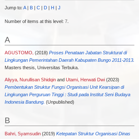
Jump to:
A
|
B
|
C
|
D
|
H
|
J
Number of items at this level:
7
.
A
AGUSTOMO,
(2018)
Proses Penataan Jabatan Struktural di
Lingkungan Pemerintahan Daerah Kabupaten Bungo 2011-2013.
Masters thesis, Universitas Terbuka.
Aliyya, Nurullisan Shidqin
and
Utami, Herwati Dwi
(2023)
Pembentukan Struktur Fungsi Organisasi Unit Kearsipan di
Lingkungan Perguruan Tinggi : Studi pada Institut Seni Budaya
Indonesia Bandung.
(Unpublished)
B
Bahri, Syamsudin
(2019)
Ketepatan Struktur Organisasi Dinas