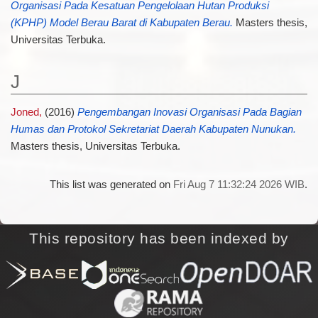
Organisasi Pada Kesatuan Pengelolaan Hutan Produksi
(KPHP) Model Berau Barat di Kabupaten Berau.
Masters thesis,
Universitas Terbuka.
J
Joned,
(2016)
Pengembangan Inovasi Organisasi Pada Bagian
Humas dan Protokol Sekretariat Daerah Kabupaten Nunukan.
Masters thesis, Universitas Terbuka.
This list was generated on
Fri Aug 7 11:32:24 2026 WIB
.
This repository has been indexed by