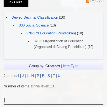
RSS 2.0
Dewey Decimal Classification
(10)
300 Social Science
(10)
370-379 Education (Pendidikan)
(10)
370.6 Organization of Education
(Organisasi di Bidang Pendidikan)
(10)
Group by:
Creators
|
Item Type
Jump to:
I
|
J
|
L
|
N
|
P
|
R
|
S
|
T
|
U
Number of items at this level:
10
.
I