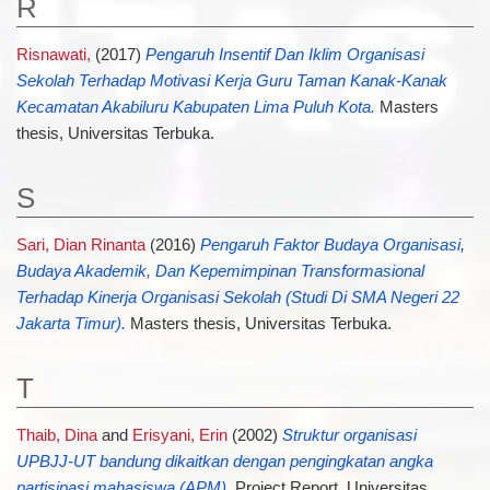
R
Risnawati,
(2017)
Pengaruh Insentif Dan Iklim Organisasi
Sekolah Terhadap Motivasi Kerja Guru Taman Kanak-Kanak
Kecamatan Akabiluru Kabupaten Lima Puluh Kota.
Masters
thesis, Universitas Terbuka.
S
Sari, Dian Rinanta
(2016)
Pengaruh Faktor Budaya Organisasi,
Budaya Akademik, Dan Kepemimpinan Transformasional
Terhadap Kinerja Organisasi Sekolah (Studi Di SMA Negeri 22
Jakarta Timur).
Masters thesis, Universitas Terbuka.
T
Thaib, Dina
and
Erisyani, Erin
(2002)
Struktur organisasi
UPBJJ-UT bandung dikaitkan dengan pengingkatan angka
partisipasi mahasiswa (APM).
Project Report. Universitas