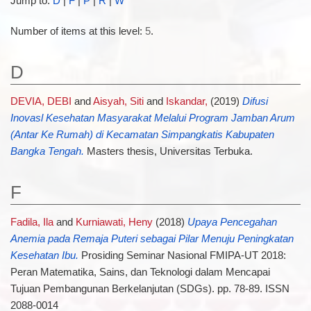
Jump to:
D
|
F
|
P
|
R
|
W
Number of items at this level:
5
.
D
DEVIA, DEBI
and
Aisyah, Siti
and
Iskandar,
(2019)
Difusi
Inovasl Kesehatan Masyarakat Melalui Program Jamban Arum
(Antar Ke Rumah) di Kecamatan Simpangkatis Kabupaten
Bangka Tengah.
Masters thesis, Universitas Terbuka.
F
Fadila, Ila
and
Kurniawati, Heny
(2018)
Upaya Pencegahan
Anemia pada Remaja Puteri sebagai Pilar Menuju Peningkatan
Kesehatan Ibu.
Prosiding Seminar Nasional FMIPA-UT 2018:
Peran Matematika, Sains, dan Teknologi dalam Mencapai
Tujuan Pembangunan Berkelanjutan (SDGs). pp. 78-89. ISSN
2088-0014